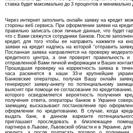
ставка будет максимально до 3 процентов и минимально д
Через интернет заполнить онлайн заявку на кредит мо
стороны веб сервиса. При оформлении заявки на креди
правильно записать свои личные данные, что будет гар
что с Вами свяжутся сотрудники банков. После заполнен
кредит, для того чтобы ее направить нажмите на кн
заявки на кредит надпись на которой "отправить заявку
Посланная заявка направляется на проверку модерат
кредитного центра, а они проверят правильность и 
отправленной Вами личной информации и Ваших контак
Прошедшая проверку на корректность заявка в течен
часа раскинется в наши 33-и крупнейшие украин
Банковские операторы, получая Вашу онлайн заявку
генерируют заявку-анкету по потенциальному заемщ
выяснят при помощи ее согласование по кредитованию
которого осведомляется вероятность получения кре
получения ответа, операторы банков в Украине сове
заемщику, высказывают постановление про оформлен
оформлении по кредитованию. В случае, когда кред
выдать банк, в данном варианте потенциальног
приглашают проследовать в близлежащее помещ
партнера в Львове, Львовской области и в Украине, дл
кредита, а после подписать договор о получении 