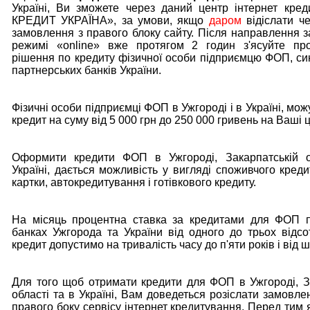
Україні, Ви зможете через даний центр інтернет кре
КРЕДИТ УКРАЇНА», за умови, якщо
даром
відіслати че
замовлення з правого блоку сайту. Після направлення 
режимі «online» вже протягом 2 годин з'ясуйте пр
рішення по кредиту фізичної особи підприємцю ФОП, си
партнерських банків України.
Фізичні особи підприємці ФОП в Ужгороді і в Україні, мо
кредит на суму від 5 000 грн до 250 000 гривень на Ваші ці
Оформити кредити ФОП в Ужгороді, Закарпатській о
Україні, дається можливість у вигляді споживчого креди
картки, автокредитування і готівкового кредиту.
На місяць процентна ставка за кредитами для ФОП п
банках Ужгорода та України від одного до трьох відсот
кредит допустимо на тривалість часу до п'яти років і від ш
Для того щоб отримати кредити для ФОП в Ужгороді, З
області та в Україні, Вам доведеться розіслати замовле
правого боку сервісу інтернет кредитування. Перед тим 