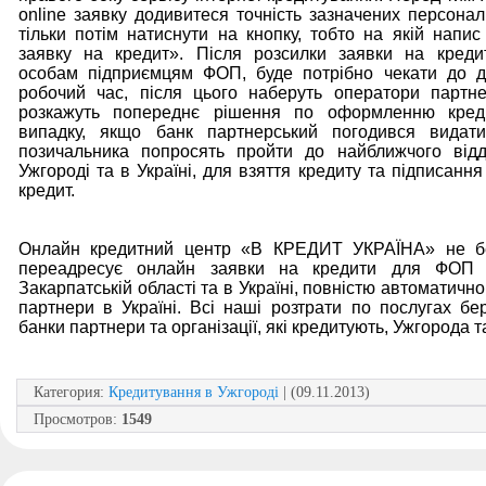
online заявку додивитеся точність зазначених персонал
тільки потім натиснути на кнопку, тобто на якій напис
заявку на кредит». Після розсилки заявки на креди
особам підприємцям ФОП, буде потрібно чекати до д
робочий час, після цього наберуть оператори партне
розкажуть попереднє рішення по оформленню кред
випадку, якщо банк партнерський погодився видати
позичальника попросять пройти до найближчого відд
Ужгороді та в Україні, для взяття кредиту та підписанн
кредит.
Онлайн кредитний центр «В КРЕДИТ УКРАЇНА» не б
переадресує онлайн заявки на кредити для ФОП 
Закарпатській області та в Україні, повністю автоматично
партнери в Україні. Всі наші розтрати по послугах бе
банки партнери та організації, які кредитують, Ужгорода т
Категория
:
Кредитування в Ужгороді
| (09.11.2013)
Просмотров
:
1549