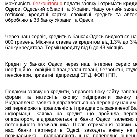
можливість
безкоштовно
подати заявку і отримати
креди
Одеси
, Одеський області та України. Нашу онлайн заявк
готівкою, кредитні картки, споживчі кредити та авто
обробляють 33 банку України та Одеси.
Через наш сервіс, кредити в банках Одеси видаються на
000 гривень. Місячна ставка за кредитом від 1,3% до 3%
банку кредитора. Термін кредиту від 6 до 48 місяців.
Кредит у банках Одеси через наш інтернет сервіс м
неофіційно і офіційно працевлаштовані, безробітні, студ
пенсіонери, приватні підприємці СПД, ФОП і ПП.
Подаючи заявку на кредити, з правого боку сайту, заповн
форми та натисніть кнопку «відправити заявку 
Відправлена заявка відправляється на перевірку нашим
які перевіряють правильність і правдивість зазначеної В
інформації. Заявка на кредит, що пройшла пере
оператором, відправляється в банки Одеси, залежно в
потенційного позичальника. Після отримання заявки н
нас, банки партнери в Одесі, заводять анкету на п
позичальника і відправляють її на попереднє рішен