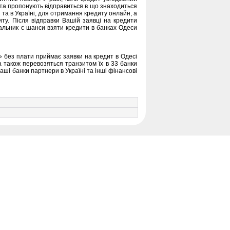
нта пропонують відправиться в що знаходиться
і та в Україні, для отримання кредиту онлайн, а
иту. Після відправки Вашій заявці на кредити
альник є шанси взяти кредити в банках Одеси
без плати приймає заявки на кредит в Одесі
, а також перевозяться транзитом їх в 33 банки
наші банки партнери в Україні та інші фінансові