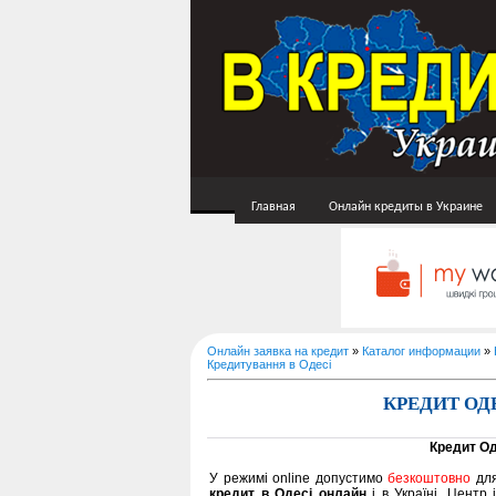
Главная
Онлайн кредиты в Украине
Онлайн заявка на кредит
»
Каталог информации
»
Кредитування в Одесі
КРЕДИТ ОД
Кредит О
У режимі online допустимо
безкоштовно
для
кредит в Одесі онлайн
і в Україні. Центр