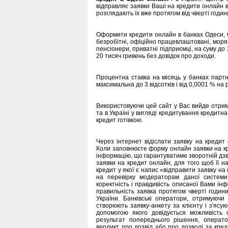
відправляє заявки Ваші на кредити онлайн в 
розглядають їх вже протягом від чверті годин
Оформити кредити онлайн в банках Одеси, О
безробітні, офіційно працевлаштовані, моря
пенсіонери, приватні підприємці, на суму до
20 тисяч гривень без довідок про доходи.
Процентна ставка на місяць у банках партнер
максимальна до 3 відсотків і від 0,0001 % на р
Використовуючи цей сайт у Вас вийде отрим
та в Україні у вигляді кредитування кредитна
кредит готівкою.
Через інтернет відіслати заявку на кредит 
Коли заповнюєте форму онлайн заявки на к
інформацію, що гарантуватиме зворотній дзві
заявки на кредит онлайн, для того щоб її на
кредит у якої є напис «відправити заявку н
на перевірку модераторам даної системи
коректність і правдивість описаної Вами ін
правильність заявка протягом чверті годин
України. Банківські оператори, отримую
створюють заявку-анкету за клієнту і з'ясу
допомогою якого довідується можливість
результат попереднього рішення, операто
вердикт про дозвіл або про дозволі за кред