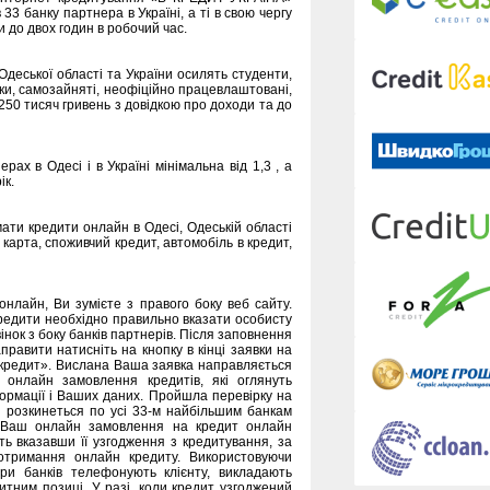
33 банку партнера в Україні, а ті в свою чергу
и до двох годин в робочий час.
деської області та України осилять студенти,
ки, самозайняті, неофіційно працевлаштовані,
 250 тисяч гривень з довідкою про доходи та до
ах в Одесі і в Україні мінімальна від 1,3 , а
ік.
ати кредити онлайн в Одесі, Одеській області
 карта, споживчий кредит, автомобіль в кредит,
онлайн, Ви зумієте з правого боку веб сайту.
редити необхідно правильно вказати особисту
нок з боку банків партнерів. Після заповнення
правити натисніть на кнопку в кінці заявки на
а кредит». Вислана Ваша заявка направляється
 онлайн замовлення кредитів, які оглянуть
формації і Ваших даних. Пройшла перевірку на
и розкинеться по усі 33-м найбільшим банкам
чи Ваш онлайн замовлення на кредит онлайн
ють вказавши її узгодження з кредитування, за
 отримання онлайн кредиту. Використовуючи
ри банків телефонують клієнту, викладають
итним позиці. У разі, коли кредит узгоджений