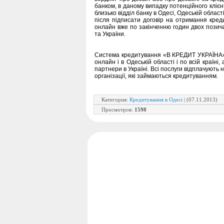
банком, в даному випадку потенційного кліє
близько відділ банку в Одесі, Одеській област
після підписати договір на отримання кред
онлайн вже по закінченню годин двох позич
та України.
Система кредитування «В КРЕДИТ УКРАЇНА» 
онлайн і в Одеській області і по всій країні
партнери в Україні. Всі послуги відплачують 
організації, які займаються кредитуванням.
Категория
:
Кредитування в Одесі
| (07.11.2013)
Просмотров
:
1598