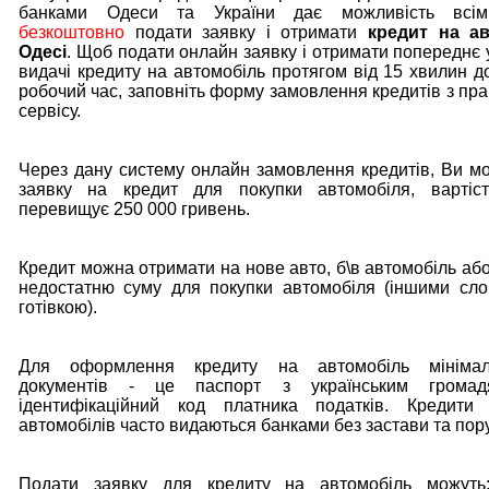
банками Одеси та України дає можливість всі
безкоштовно
подати заявку і отримати
кредит на а
Одесі
. Щоб подати онлайн заявку і отримати попереднє 
видачі кредиту на автомобіль протягом від 15 хвилин до
робочий час, заповніть форму замовлення кредитів з пра
сервісу.
Через дану систему онлайн замовлення кредитів, Ви м
заявку на кредит для покупки автомобіля, вартіс
перевищує 250 000 гривень.
Кредит можна отримати на нове авто, б\в автомобіль або
недостатню суму для покупки автомобіля (іншими сл
готівкою).
Для оформлення кредиту на автомобіль мінімал
документів - це паспорт з українським громад
ідентифікаційний код платника податків. Кредити
автомобілів часто видаються банками без застави та пору
Подати заявку для кредиту на автомобіль можуть: 