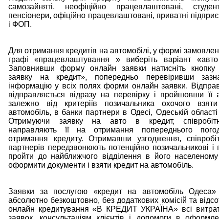
самозайняті, неофіційно працевлаштовані, студен
пенсіонери, офіційно працевлаштовані, приватні підпри
і ФОП.
Для отримання кредитів на автомобілі, у формі замовлен
графі «працевлаштування » виберіть варіант «авто
Заповнивши форму онлайн заявки натисніть кнопку 
заявку на кредит», попередньо перевіривши заз
інформацію у всіх полях форми онлайн заявки. Відпра
відправляється відразу на перевірку і пройшовши її 
залежно від критеріїв позичальника охочого взят
автомобіль, в банки партнери в Одесі, Одеській області 
Отримуючи заявку на авто в кредит, співробітн
направляють її на отримання попереднього пого
отримання кредиту. Отримавши узгодження, співробі
партнерів передзвонюють потенційно позичальникові і 
пройти до найближчого відділення в його населеному
оформити документи і взяти кредит на автомобіль.
Заявки за послугою «кредит на автомобіль Одеса»
абсолютно безкоштовно, без додаткових комісій та відсо
онлайн кредитування «В КРЕДИТ УКРАЇНА» всі витрат
заявок, консультаціям клієнтів і допомоги в оформле