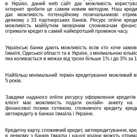
в Україні, даний web сайт дає можливість користув
інтернет зробити це самим новим методом. Наш кред
дає можливість потенційному позичальникові отри
деякому з 33 партнерських банків. Ресурс online кред
можливість майбутнім імовірним споживачам фінанс
отримати кредит в самий найкоротший проміжок часу.
Українські банки дають можливість всім хто хоче замов
Ізмаїлі, Одеської області та в Україні, з мінімальною кількі
яка коливається в межах від трохи більше 1% і до 3% за 1
Найбільш мінімальний термін кредитування можливий ві
5 років.
Завдяки наданого online ресурсу оформлення кредитів
клієнт має можливість подати онлайн- анкету на
фінансової позики готівкою, споживчого кредиту, креди
автокредиту в банках Ізмаїла і України.
Кредитну карту, споживчий кредит, автокредитування, кре
в деякому з банків Ізмаїла і нашої країни можуть отрим