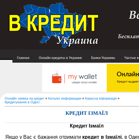
Главная
Онлайн кредиты в Украине
Банки Украины
Частые 
Онлайн заявка на кредит
»
Каталог информации
»
Корисна інформація
»
Кредитування в Одесі
КРЕДИТ ІЗМАЇЛ
Кредит Ізмаїл
Якщо у Вас є бажання отримати
кредит в Ізмаїлі
, в Оде