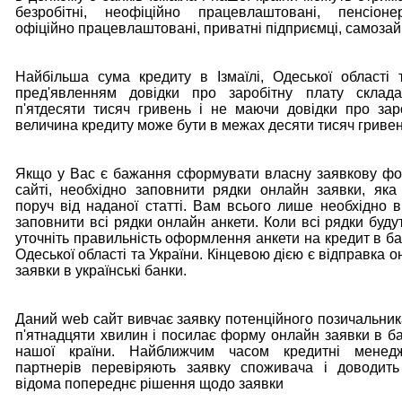
безробітні, неофіційно працевлаштовані, пенсіоне
офіційно працевлаштовані, приватні підприємці, самозай
Найбільша сума кредиту в Ізмаїлі, Одеської області 
пред'явленням довідки про заробітну плату склада
п'ятдесяти тисяч гривень і не маючи довідки про зар
величина кредиту може бути в межах десяти тисяч гривен
Якщо у Вас є бажання сформувати власну заявкову ф
сайті, необхідно заповнити рядки онлайн заявки, яка
поруч від наданої статті. Вам всього лише необхідно 
заповнити всі рядки онлайн анкети. Коли всі рядки буду
уточніть правильність оформлення анкети на кредит в ба
Одеської області та України. Кінцевою дією є відправка
заявки в українські банки.
Даний web сайт вивчає заявку потенційного позичальник
п'ятнадцяти хвилин і посилає форму онлайн заявки в бан
нашої країни. Найближчим часом кредитні менед
партнерів перевіряють заявку споживача і доводит
відома попереднє рішення щодо заявки