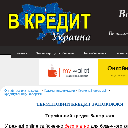
Главная
Онлайн кредиты в Украине
Банки Украины
Частые 
Онлайн заявка на кредит
»
Каталог информации
»
Корисна інформація
»
Кредитування у Запоріжжі
ТЕРМІНОВИЙ КРЕДИТ ЗАПОРІЖЖЯ
Терміновий кредит Запоріжжя
У режимі online здійсненно
безоплатно
для будь-якого кл