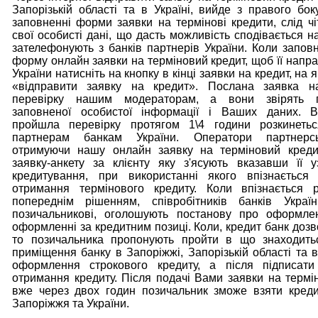
Запорізькій області та в Україні, вийде з правого бок
заповненні форми заявки на термінові кредити, слід чі
свої особисті дані, що дасть можливість сподівається н
зателефонують з банків партнерів України. Коли заповн
форму онлайн заявки на терміновий кредит, щоб її напра
України натисніть на кнопку в кінці заявки на кредит, на 
«відправити заявку на кредит». Послана заявка н
перевірку нашим модераторам, а вони звірять п
заповненої особистої інформації і Ваших даних. 
пройшла перевірку протягом 1\4 години розкинеть
партнерам банкам України. Оператори партнерсь
отримуючи нашу онлайн заявку на терміновий кред
заявку-анкету за клієнту яку з'ясують вказавши її 
кредитування, при використанні якого впізнається 
отримання термінового кредиту. Коли впізнається р
попереднім рішенням, співробітників банків Україн
позичальникові, оголошують постанову про оформле
оформленні за кредитним позиці. Коли, кредит банк дозв
то позичальника пропонують пройти в що знаходить
приміщення банку в Запоріжжі, Запорізькій області та в
оформлення строкового кредиту, а після підписати
отримання кредиту. Після подачі Вами заявки на термін
вже через двох годин позичальник зможе взяти кред
Запоріжжя та України.