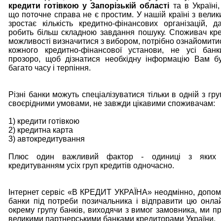
кредити готівкою у Запорізькій області
та в Україні,
що поточне справа не є простим. У нашій країні з вели
зростає кількість кредитно-фінансових організацій, 
робить більш складною завдання пошуку. Споживач кр
можливості визначитися з вибором, потрібно ознайомити
кожного кредитно-фінансової установи, не усі бан
прозоро, щоб дізнатися необхідну інформацію Вам б
багато часу і терпіння.
Різні банки можуть спеціалізуватися тільки в одній з груп
своєрідними умовами, не завжди цікавими споживачам:
1) кредити готівкою
2) кредитна карта
3) автокредитування
Плюс один важливий фактор - одиниці з яких 
кредитуванням усіх груп кредитів одночасно.
Інтернет сервіс «В КРЕДИТ УКРАЇНА» неодмінно, допо
банки під потреби позичальника і відправити цю онла
окрему групу банків, виходячи з вимог замовника, ми п
великими партнерськими банками кредиторами України.