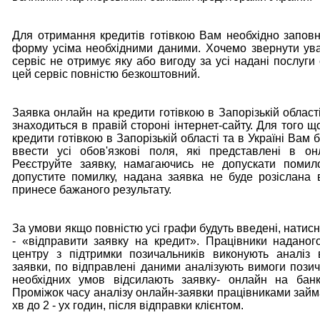
Для отримання кредитів готівкою Вам необхідно заповн
форму усіма необхідними даними. Хочемо звернути ува
сервіс не отримує яку або вигоду за усі надані послуги
цей сервіс повністю безкоштовний.
Заявка онлайн на кредити готівкою в Запорізькій області
знаходиться в правій стороні інтернет-сайту. Для того 
кредити готівкою в Запорізькій області та в Україні Вам 
ввести усі обов'язкові поля, які представлені в о
Реєструйте заявку, намагаючись не допускати помил
допустите помилку, надана заявка не буде розіслана 
принесе бажаного результату.
За умови якщо повністю усі графи будуть введені, натисн
- «відправити заявку на кредит». Працівники наданог
центру з підтримки позичальників виконують аналіз 
заявки, по відправлені даними аналізують вимоги позич
необхідних умов відсилають заявку- онлайн на банк
Проміжок часу аналізу онлайн-заявки працівниками займа
хв до 2 - ух годин, після відправки клієнтом.