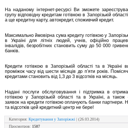
На наданому інтернет-ресурсі Ви зможете зареєструва
групу відповідну кредитам готівкою в Запорізькій області 
а ще кредитну карту, автокредит, споживчий кредит.
Максимально ймовірна сума кредиту готівкою у Запорізьк
в Україні для літніх людей, учнів, офіційно праце
інвалідів, безробітних становить суму до 50 000 гривен
банків.
Кредити готівкою в Запорізькій області та в Україні 
проміжок часу від шести місяців до п'яти років. Поміся
кредитами становить від 1,3 до 3 відсотків на місяць.
Надані послуги обслуговування і підтримка в отрима
готівкою у Запорізькій області та в Україні, а тако
заявок на кредити готівкою оплачують банки партнери. Н
та відсотків цей кредитний центр не бере!
Категория
:
Кредитування у Запоріжжі
| (26.03.2014)
Просмотров
:
1507