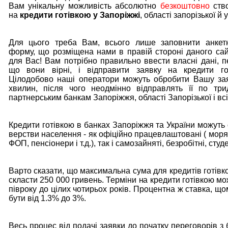
Вам унікальну можливість абсолютно
безкоштовно
ство
на
кредити готівкою у Запоріжжі
, області запорізької й у
Для цього треба Вам, всього лише заповнити анкетн
форму, що розміщена нами в правій стороні даного са
для Вас! Вам потрібно правильно ввести власні дані, п
що вони вірні, і відправити заявку на кредити го
Цілодобово наші оператори можуть обробити Вашу за
хвилин, після чого неодмінно відправлять її по тр
партнерським банкам Запоріжжя, області Запорізької і всі
Кредити готівкою в банках Запоріжжя та України можуть 
верстви населення - як офіційно працевлаштовані ( моря
ФОП, пенсіонери і т.д.), так і самозайняті, безробітні, студ
Варто сказати, що максимальна сума для кредитів готів
скласти 250 000 гривень. Терміни на кредити готівкою мо
півроку до цілих чотирьох років. Процентна ж ставка, щ
бути від 1.3% до 3%.
Весь процес від подачі заявки до початку переговорів з