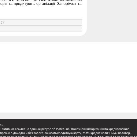
ери та кредитують організації Запоріжжя та
13)
а».
 активная ссылка на данный ресурс обязательна.
Полезная информация по кредитованию
правки о доходах и без залога, заказать кредитную карту, взять кредит наличными на товар,