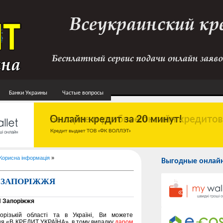
Банки Украины
Частые вопросы
Корисна інформація
»
Выгодные онлайн
 ЗАПОРІЖЖЯ
П Запоріжжя
орізькій області та в Україні, Ви можете
ня «В КРЕДИТ УКРАЇНА», в тому випадку
даром