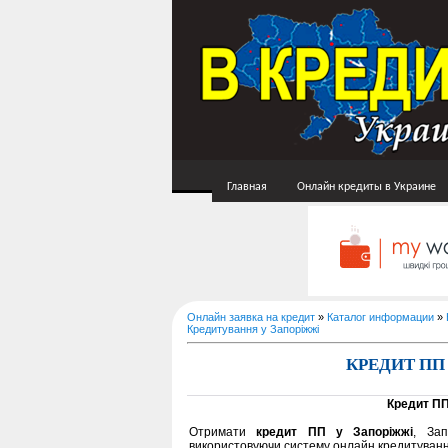
Главная
Онлайн кредиты в Украине
Онлайн заявка на кредит
»
Каталог информации
»
Кредитування у Запоріжжі
КРЕДИТ ПП
Кредит П
Отримати
кредит ПП у Запоріжжі
, Зап
використовуючи систему онлайн кредитуван