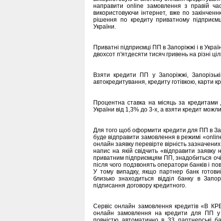
направити online замовлення з правій ча
використовуючи інтернет, вже по закінчен
рішення по кредиту приватному підприєм
України.
Приватні підприємці ПП в Запоріжжі і в Украї
двохсот п'ятдесяти тисяч гривень на різні цілі
Взяти кредити ПП у Запоріжжі, Запорізькі
автокредитування, кредиту готівкою, карти к
Процентна ставка на місяць за кредитами
України від 1,3% до 3-х, а взяти кредит можлив
Для того щоб оформити кредити для ПП в Запо
буде відправити замовлення в режимі «online
онлайн заявку перевірте вірність зазначених 
напис на якій свідчить «відправити заявку 
приватним підприємцям ПП, знадобиться очік
після чого подзвонять оператори банків і по
У тому випадку, якщо партнер банк готови
близько знаходиться відділ банку в Запор
підписання договору кредитного.
Сервіс онлайн замовлення кредитів «В К
онлайн замовлення на кредити для ПП у За
повністю автоматично в 33 партнерські б