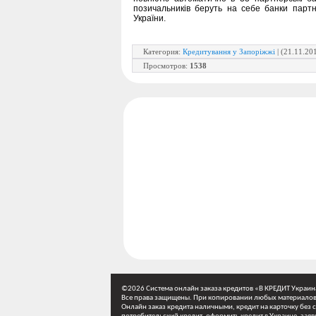
позичальників беруть на себе банки партн
України.
Категория
:
Кредитування у Запоріжжі
| (21.11.20
Просмотров
:
1538
©2026 Система онлайн заказа кредитов «В КРЕДИТ Украин
Все права защищены. При копировании любых материалов,
Онлайн заказ кредита наличными, кредит на карточку без с