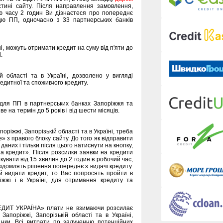
стині сайту. Після направлення замовлення,
ню часу 2 годин Ви дізнаєтеся про попереднє
цю ПП, одночасно з 33 партнерських банків
ні, можуть отримати кредит на суму від п'яти до
.
й області та в Україні, дозволено у вигляді
редитної та споживчого кредиту.
 для ПП в партнерських банках Запоріжжя та
е на термін до 5 років і від шести місяців.
ріжжі, Запорізькій області та в Україні, треба
» з правого блоку сайту. До того як відправити
даних і тільки після цього натиснути на кнопку,
на кредит». Після розсилки заявки на кредити
увати від 15 хвилин до 2 годин в робочий час,
відомлять рішення попереднє з видачі кредиту.
й видати кредит, то Вас попросять пройти в
іжжі і в Україні, для отримання кредиту та
РЕДИТ УКРАЇНА» плати не взимаючи розсилає
поріжжі, Запорізькій області та в Україні,
анки. Всі витрати по залученню потенційних