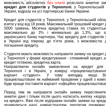
можливість абсолютно
без плати
розіслати анкетне за
кредит для студентів у Тернополі
, у Тернопільській
Україні, відразу на усі партнерські банки України.
Кредит для студентів у Тернополі, у Тернопільській обл
взяти у віці від 18 років. Максимальний грошовий кредит 
5000 гривень. Місячна кредитна ставка по студентсь
максимально до 3% і мінімально до 1,3%, що за
українського банку партнера. Час кредиту для студентів 
в Україні від півроку до п'яти років, з можливістю 
погашення кредиту.
Студенти мають можливість направити заявку на кредит д
у Тернополі у формі кредитування - споживчий кредит, а
кредит готівкою, кредитна карта.
Направляючи онлайн замовлення на кредит для с
Тернополі і в Україні, у комірці «працевлаштуванн
варіант «студент». У тому випадку, якщо В
працевлаштовані як найманий працівник у одній з компа
буде краще поставити варіант «офіційно працевлаштова
Перед тим як направити онлайн заявку переглянете 
анкетні дані і тільки після цього натисніть кнопку «відп
на кредит». Вже після відправки онлайн заявки на кредит
додивляться наші адміністратори, протягом проміжку