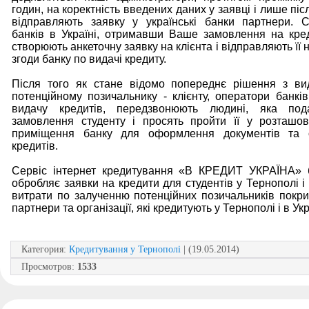
годин, на коректність введених даних у заявці і лише піс
відправляють заявку у українські банки партнери. С
банків в Україні, отримавши Ваше замовлення на кред
створюють анкеточну заявку на клієнта і відправляють її
згоди банку по видачі кредиту.
Після того як стане відомо попереднє рішення з ви
потенційному позичальнику - клієнту, оператори банкі
видачу кредитів, передзвонюють людині, яка по
замовлення студенту і просять пройти її у розташо
приміщення банку для оформлення документів та
кредитів.
Сервіс інтернет кредитування «В КРЕДИТ УКРАЇНА» 
обробляє заявки на кредити для студентів у Тернополі і в
витрати по залученню потенційних позичальників покр
партнери та організації, які кредитують у Тернополі і в Укр
Категория
:
Кредитування у Тернополі
| (19.05.2014)
Просмотров
:
1533