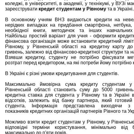
коледжі, в університеті, в академії, у технікумі, у ВУЗі м
зареєструвати
кредит студентам у Рівному
та в Україні.
В основному учням ВНЗ видаються кредити на невел
нерідких випадках на придбання смартфона, нетбука,
необхідної книги, методичок та інших навчальних 
Найбільш простий варіант для учня - оформити кредитк
фінансова організація може встановити кредитний ліміт
Рівному, у Рівненській області на кредитну карту до
гривень, залежно від фінансово-кредитної структури та 
Взявши кредитку, студенту не потрібно фіксувати м
розтрат перед кредитором, на які потреби йому потрібно 
В Україні є різні умови кредитування для студентів.
Максимально ймовірна сума кредиту студентам у
Рівненській області становить суму до 5000 гривен
кредитна ставка для студента у Рівному та в Україні в
відсотків, залежить від банку партнера, який готовий
студента. Інформація представлена виходячи з 
показників кредитних організацій партнерів Рівного та Ук
Можливо взяти кредит студентам у Рівному, у Рівненські
відповідні терміни користування, мінімально від 
максимально до п'яти років.