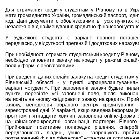
Для отримання кредиту студентам у Рівному та в Укра
мати громадянство України, громадянський паспорт, іден
код. Дані документи є обов'язковими в усіх пунктах к
незалежно від найменування кредитно-фінансової устан
У будь-якого студента є варіант повного погаше
передчасно, у відсутності претензій і додаткових нарахув
При необхідності отримати студентський кредит у Рівному 
необхідно заповнити заявку на кредит у режимі онлайн
поля у формі є обов'язковими.
При введенні даних онлайн заявку на кредит студентам у
Рівненській області - у пункті «працевлаштування»
варіант «студент». При заповненні заявки будьте пильні
пункти, перевірте усі заповнені поля, після викона
натисніть на кнопку «відправити заявку на кредит». Пр
заявку, менеджери обраного центру кредитування 
зареєстровані дані. У варіанті, якщо введена інформація
протягом п'ятнадцяти хвилин заповнена online-форма 
на фінансово-кредитні організації партнери Рівного
Прийнявши позитивне попереднє рішення, співробі
передзвонюють людині, учню і запрошують пройт
розташований філіал фінансової установи за отримання