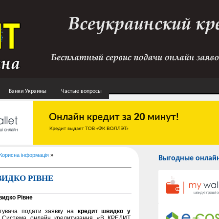
Банки Украины
Частые вопросы
Корисна інформація
»
Выгодные онлайн
ИДКО РІВНЕ
видко Рівне
тувача подати заявку на
кредит швидко у
ні. Система онлайн кредитування «В КРЕДИТ