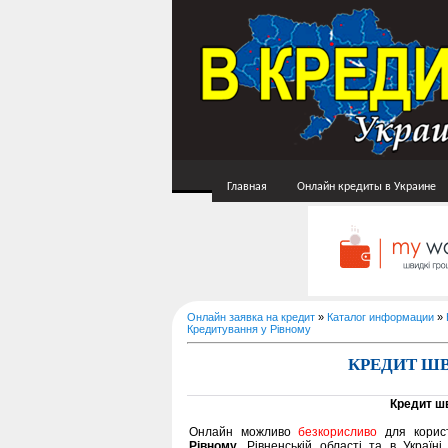
Главная
Онлайн кредиты в Украине
Онлайн заявка на кредит
»
Каталог информации
»
Кредитування у Рівному
КРЕДИТ ШВ
Кредит ш
Онлайн можливо
безкорисливо
для корис
Рівному
, Рівненській області та в Украї