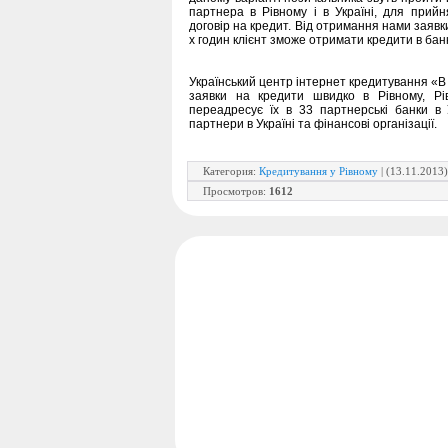
партнера в Рівному і в Україні, для прий
договір на кредит. Від отримання нами заявк
х годин клієнт зможе отримати кредити в банк
Український центр інтернет кредитування 
заявки на кредити швидко в Рівному, Рів
переадресує їх в 33 партнерські банки в 
партнери в Україні та фінансові організації.
Категория
:
Кредитування у Рівному
| (13.11.2013)
Просмотров
:
1612