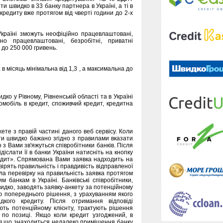
и швидко в 33 банку партнера в Україні, а ті в
редиту вже протягом від чверті години до 2-х
Україні зможуть неофіційно працевлаштовані,
йно працевлаштовані, безробітні, приватні
 до 250 000 гривень.
 місяць мінімальна від 1,3 , а максимальна до
о у Рівному, Рівненській області та в Україні
томобіль в кредит, споживчий кредит, кредитна
те з правій частині даного веб сервісу. Коли
и швидко бажано згідно з правилами вказати
 з Вами зв'яжуться співробітники банків. Після
іслати її в банки України натисніть на кнопку
редит». Спрямована Вами заявка надходить на
вірять правильність і правдивість відправленої
ла перевірку на правильність заявка протягом
 банкам в Україні. Банківські співробітники,
дко, заводять заявку-анкету за потенційному
ю попереднього рішення, з урахуванням якого
дкого кредиту. Після отримання відповіді
ють потенційному клієнту, трактують рішення
по позиці. Якщо коли кредит узгоджений, в
 в що знаходиться недалеко приміщення банку