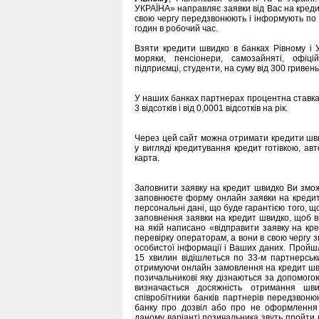
УКРАЇНА» направляє заявки від Вас на кредит
свою чергу передзвонюють і інформують по к
годин в робочий час.
Взяти кредити швидко в банках Рівному і 
моряки, пенсіонери, самозайняті, офіці
підприємці, студенти, на суму від 300 гривень
У наших банках партнерах процентна ставка в
3 відсотків і від 0,0001 відсотків на рік.
Через цей сайт можна отримати кредити швидк
у вигляді кредитування кредит готівкою, ав
карта.
Заповнити заявку на кредит швидко Ви зможе
заповнюєте форму онлайн заявки на кредит
персональні дані, що буде гарантією того, що
заповнення заявки на кредит швидко, щоб від
на якій написано «відправити заявку на к
перевірку операторам, а вони в свою чергу з
особистої інформації і Ваших даних. Пройш
15 хвилин відішлеться по 33-м партнерським
отримуючи онлайн замовлення на кредит шви
позичальникові яку дізнаються за допомого
визначається досяжність отримання шви
співробітники банків партнерів передзвоню
банку про дозвіл або про не оформлення 
даному варіанті позичальника звуть пройти