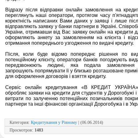
Відразу після відправки онлайн замовлення на кредит 
переглянуть наші оператори, протягом часу п'ятнадцят
коректність написаних Вами даних у заявці і лише післ
відправляють заявку у банки партнери в Україні. Співроб
України, отримавши від Вас заявку онлайн на кредити дл
оформляють анкету за замовленням на клієнта і відс
отримання попереднього узгодження по видачі кредиту.
Після, коли буде відомо попереднє рішення по вид
потенційному клієнту, оператори банків погоджують вида
передзвонюють людині, яка подала замовлення 
запрошують попрямувати її у близько розташоване прим
для оформлення договорів і взяття кредиту.
Сервіс онлайн кредитування «В КРЕДИТ УКРАЇНА»
обробляє заявки на кредити для студентів у Дорогобужі і в
витрати по залученню потенційних позичальників покр
партнери та інші фінансові організації Дорогобужа і в Укра
Категория
:
Кредитування у Рівному
| (06.06.2014)
Просмотров
:
1483