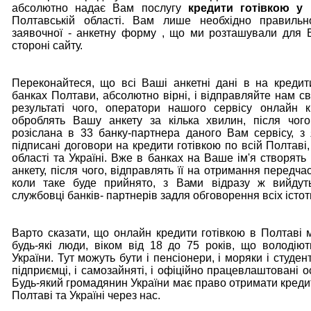
абсолютно надає Вам послугу
кредити готівкою у 
Полтавській області. Вам лише необхідно правиль
заявочної - анкетну форму , що ми розташували для 
стороні сайту.
Переконайтеся, що всі Ваші анкетні дані в на кредит
банках Полтави, абсолютно вірні, і відправляйте нам св
результаті чого, оператори нашого сервісу онлайн 
оброблять Вашу анкету за кілька хвилин, після чог
розіслана в 33 банку-партнера даного Вам сервісу, з
підписані договори на кредити готівкою по всій Полтаві
області та Україні. Вже в банках на Ваше ім'я створять
анкету, після чого, відправлять її на отримання передчас
коли таке буде прийнято, з Вами відразу ж вийдуть
службовці банків- партнерів задля обговорення всіх істот
Варто сказати, що онлайн кредити готівкою в Полтаві 
будь-які люди, віком від 18 до 75 років, що володію
України. Тут можуть бути і пенсіонери, і моряки і студент
підприємці, і самозайняті, і офіційно працевлаштовані осо
Будь-який громадянин України має право отримати кредит
Полтаві та Україні через нас.