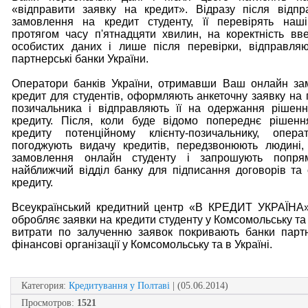
«відправити заявку на кредит». Відразу після відп
замовлення на кредит студенту, її перевірять наші
протягом часу п'ятнадцяти хвилин, на коректність в
особистих даних і лише після перевірки, відправля
партнерські банки України.
Оператори банків України, отримавши Ваш онлайн за
кредит для студентів, оформляють анкеточну заявку на 
позичальника і відправляють її на одержання рішен
кредиту. Після, коли буде відомо попереднє рішенн
кредиту потенційному клієнту-позичальнику, опера
погоджують видачу кредитів, передзвонюють людині,
замовлення онлайн студенту і запрошують попря
найближчий відділ банку для підписання договорів т
кредиту.
Всеукраїнський кредитний центр «В КРЕДИТ УКРАЇНА»
обробляє заявки на кредити студенту у Комсомольську та в
витрати по залученню заявок покривають банки парт
фінансові організації у Комсомольську та в Україні.
Категория
:
Кредитування у Полтаві
| (05.06.2014)
Просмотров
:
1521