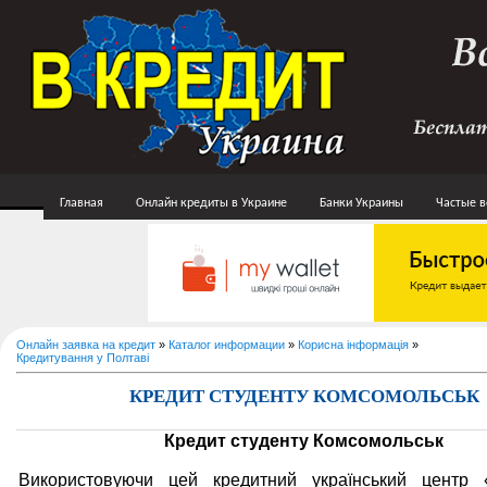
Главная
Онлайн кредиты в Украине
Банки Украины
Частые 
Онлайн заявка на кредит
»
Каталог информации
»
Корисна інформація
»
Кредитування у Полтаві
КРЕДИТ СТУДЕНТУ КОМСОМОЛЬСЬК
Кредит студенту Комсомольськ
Використовуючи цей кредитний український цент