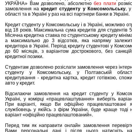
УКРАЇНА» Вам дозволено, абсолютно
без плати
розміс
замовлення на
кредит студенту у Комсомольську
, 
області та в Україні у раз на всі партнери банки в Україні.
Кредит студенту у Комсомольську і в Україні, можливо от
від 18 років. Максимальна сума кредитів для студентів 
Місячна кредитна ставка по студентському кредиту мініма
а максимально до 3 відсотків, яка напряму залежит
кредитора в Україні. Період кредиту студентові у Комсом
до 60 місяців, з варіантом дострокового, без санкці
кредитної позики.
Студентам дозволено розіслати замовлення через інтерн
студенту у Комсомольську, у Полтавській облас
кредитування - кредитна картка, кредит готівкою, спожи
авто у кредит.
Відсилаючи замовлення на кредит студенту у Комсом
Україні, у комірці «працевлаштування» виберіть варіан
При варіанті, якщо Ви офіційно працевлаштовані 
службовець у якійсь з фірм України, буде краще тоді 
варіант «офіційно працевлаштований».
Перед тим як направити онлайн замовлення перевірте
Вами персональні дані і після цього натисніть н