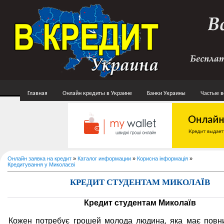
Главная
Онлайн кредиты в Украине
Банки Украины
Частые 
Онлайн заявка на кредит
»
Каталог информации
»
Корисна інформація
»
Кредитування у Миколаєві
КРЕДИТ СТУДЕНТАМ МИКОЛАЇВ
Кредит студентам Миколаїв
Кожен потребує грошей молода людина, яка має повни