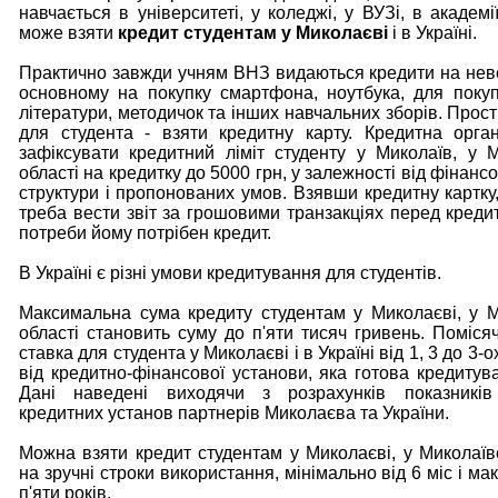
навчається в університеті, у коледжі, у ВУЗі, в академії
може взяти
кредит студентам у Миколаєві
і в Україні.
Практично завжди учням ВНЗ видаються кредити на неве
основному на покупку смартфона, ноутбука, для покуп
літератури, методичок та інших навчальних зборів. Прос
для студента - взяти кредитну карту. Кредитна орга
зафіксувати кредитний ліміт студенту у Миколаїв, у М
області на кредитку до 5000 грн, у залежності від фінанс
структури і пропонованих умов. Взявши кредитну картку,
треба вести звіт за грошовими транзакціях перед кредит
потреби йому потрібен кредит.
В Україні є різні умови кредитування для студентів.
Максимальна сума кредиту студентам у Миколаєві, у М
області становить суму до п'яти тисяч гривень. Поміся
ставка для студента у Миколаєві і в Україні від 1, 3 до 3-
від кредитно-фінансової установи, яка готова кредитува
Дані наведені виходячи з розрахунків показників
кредитних установ партнерів Миколаєва та України.
Можна взяти кредит студентам у Миколаєві, у Миколаївс
на зручні строки використання, мінімально від 6 міс і м
п'яти років.