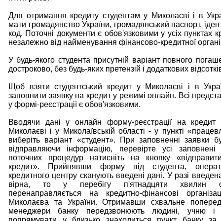
Для отримання кредиту студентам у Миколаєві і в Укра
мати громадянство України, громадянський паспорт, іден
код. Поточні документи є обов'язковими у усіх пунктах 
незалежно від найменування фінансово-кредитної організ
У будь-якого студента присутній варіант повного погаш
достроково, без будь-яких претензій і додаткових відсоткі
Щоб взяти студентський кредит у Миколаєві і в Украї
заповнити заявку на кредит у режимі онлайн. Всі предст
у формі-реєстрації є обов'язковими.
Вводячи дані у онлайн форму-реєстрації на кредит 
Миколаєві і у Миколаївській області - у пункті «праце
виберіть варіант «студент». При заповненні заявки бу
відправляючи інформацію, перевірте усі заповнені 
поточних процедур натисніть на кнопку «відправит
кредит». Прийнявши форму від студента, операт
кредитного центру сканують введені дані. У разі введен
вірна, то у перебігу п'ятнадцяти хвилин onl
перенаправляється на кредитно-фінансові організац
Миколаєва та України. Отримавши схвальне поперед
менеджери банку передзвонюють людині, учню і 
попрямувати у близько знаходиться пункт банку за