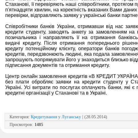
Стаханові, її перевіряють наші співробітники, протягом 
п'ятнадцяти хвилин, на коректність вказаних Вами даних
перевірки, відправляють заявку у українські банки партне
Співробітники банків України, отримавши від нас заяв
кредити студенту, заводять анкету за замовленням на 
позичальника і направляють її на отримання банківсь
видачі кредиту. Після отримання попереднього рішен
кредиту потенційному клієнту, оператори банків погод
кредитів, передзвонюють людині, яка подала замовлення 
запрошують попрямувати його у знаходиться близько відд
підписання документів та отримання кредиту.
Центр онлайн замовлення кредитів «В КРЕДИТ УКРАЇН
без плати обробляє заявки на кредити студенту у Ст
Україні. Усі витрати по послугах оплачують банки, які є
кредитні організації у Стаханові та в Україні.
Категория
:
Кредитування у Луганську
| (28.05.2014)
Просмотров
:
1485