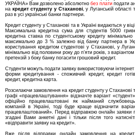
УКРАЇНА» Вам дозволено абсолютно
без плати
подати ан
на
кредит студенту у Стаханові
, у Луганській області 
раз в усі українські банки партнери.
Кредит студенту у Стаханові та в Україні видаються у віці 
Максимальна кредитна сума для студентів 5000 грив
кредитна ставка по студентському кредиту мінімально 
максимально до 3 % залежно від банку партнера в Укр
користування кредитом студентові у Стаханові, у Луганс
мінімально від половини року до п'яти років, з варіантом 
претензій з боку банку погасити грошовий кредит.
Студенти можуть подати заявку використовуючи інтернет 
форми кредитування - споживчий кредит, кредит готі
кредит, кредитна карта.
Розсилаючи замовлення на кредит студенту у Стаханові та
графі «працевлаштування» відзначте варіант «студент
офіційно працевлаштовані як найманий службовец
компаній в Україні, тоді буде краще відзначити варіа
працевлаштований». Перед відправкою онлайн заявки п
згадані Вами анкетні дані і тільки після того натисні
«відправити заявку на кредит».
Вже після відправки онлайн замовлення на кредит