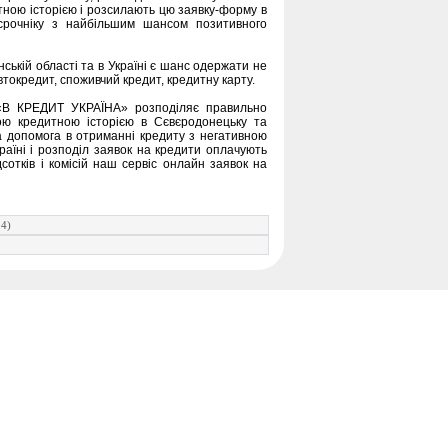
ною історією і розсилають цю заявку-форму в
срочніку з найбільшим шансом позитивного
нській області та в Україні є шанс одержати не
втокредит, споживчий кредит, кредитну карту.
 «В КРЕДИТ УКРАЇНА» розподіляє правильно
ою кредитною історією в Сєвєродонецьку та
 та допомога в отриманні кредиту з негативною
раїні і розподіл заявок на кредити оплачують
дсотків і комісій наш сервіс онлайн заявок на
14)