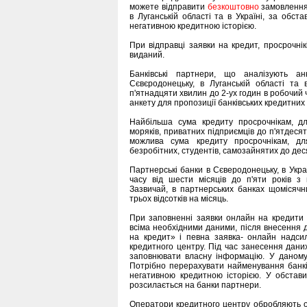
можете відправити
безкоштовно
замовленн
в Луганській області та в Україні, за обс
негативною кредитною історією.
При відправці заявки на кредит, просрочні
виданий.
Банківські партнери, що аналізують а
Сєвєродонецьку, в Луганській області та в
п'ятнадцяти хвилин до 2-ух годин в робочий ч
анкету для пропозиції банківських кредитних 
Найбільша сума кредиту просрочнікам, дл
моряків, приватних підприємців до п'ятдеся
можлива сума кредиту просрочнікам, для
безробітних, студентів, самозайнятих до дес
Партнерські банки в Сєверодонецьку, в Укра
часу від шести місяців до п'яти років з
Зазвичай, в партнерських банках щомісячн
трьох відсотків на місяць.
При заповненні заявки онлайн на кредити
всіма необхідними даними, після внесення 
на кредит» і певна заявка- онлайн надс
кредитного центру. Під час занесення дани
заповнювати власну інформацію. У даному
Потрібно перерахувати найменування банкі
негативною кредитною історією. У обстав
розсилається на банки партнери.
Оператори кредитного центру обробляють от