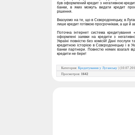
був оформлений кредит з негативною кредит
банки, в яких можуть видати кредит про
рішення.
Вказуємо на те, що в Сєвєродонецьку, в Луга
лише кредит готівкою просрочнікам, а ще й а
Поточна інтернет система кредитування
оформлені заявки на кредити з негативн
Україні повністю без комісій! Дані послуги
кредитною історією в Сєвєродонецьку і в Ук
банки партнери. Повністю ніяких взагалі ві
кредити не бере!
Категория
:
Кредитування у Луганську
| (10.07.20
Просмотров
:
1642