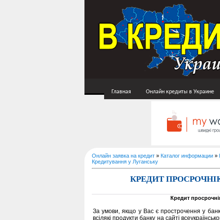
Главная
Онлайн кредиты в Украине
Онлайн заявка на кредит
»
Каталог информации
»
Кредитування у Луганську
КРЕДИТ ПРОСРОЧНІ
Кредит просрочн
За умови, якщо у Вас є прострочення у банка
всілякі продукти банку на сайті всеукраїнс