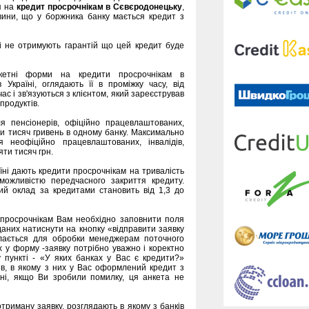
я на
кредит просрочнікам в Сєвєродонецьку
,
тавини, що у боржника банку мається кредит з
кі не отримують гарантій що цей кредит буде
нкетні форми на кредити просрочнікам в
 Україні, оглядають її в проміжку часу, від
ас і зв'язуються з клієнтом, який зареєстрував
продуктів.
я пенсіонерів, офіційно працевлаштованих,
ти тисяч гривень в одному банку. Максимально
 неофіційно працевлаштованих, інвалідів,
яти тисяч грн.
їні дають кредити просрочнікам на тривалість
 можливістю передчасного закриття кредиту.
ий оклад за кредитами становить від 1,3 до
 просрочнікам Вам необхідно заповнити поля
даних натиснути на кнопку «відправити заявку
илається для обробки менеджерам поточного
х у форму -заявку потрібно уважно і коректно
 пункті - «У яких банках у Вас є кредити?»
в, в якому з них у Вас оформлений кредит з
ині, якщо Ви зробили помилку, ця анкета не
риману заявку, розглядають в якому з банків