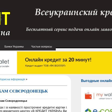
Банки Украины
Частые вопросы
Корисна інформація
»
Выгодные онлайн
КАМ СЄВЄРОДОНЕЦЬК
ікам Сєвєродонецьк
х і в наявності прострочені кредитні картки і
ького кредитного центру «В КРЕДИТ УКРАЇНА» Ви