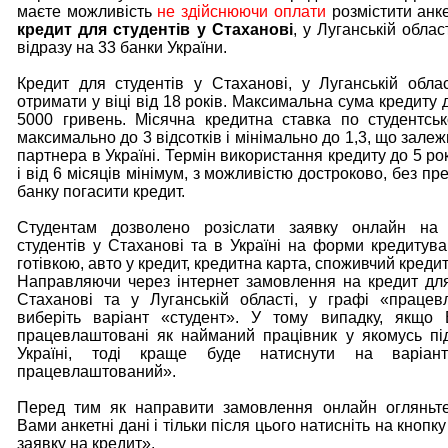
маєте можливість
не здійснюючи оплати
розмістити анке
кредит для студентів у Стаханові
, у Луганській област
відразу на 33 банки України.
Кредит для студентів у Стаханові, у Луганській обла
отримати у віці від 18 років. Максимальна сума кредиту 
5000 гривень. Місячна кредитна ставка по студентсь
максимально до 3 відсотків і мінімально до 1,3, що залеж
партнера в Україні. Термін використання кредиту до 5 р
і від 6 місяців мінімум, з можливістю достроково, без пре
банку погасити кредит.
Студентам дозволено розіслати заявку онлайн на
студентів у Стаханові та в Україні на форми кредитува
готівкою, авто у кредит, кредитна карта, споживчий кредит
Направляючи через інтернет замовлення на кредит для
Стаханові та у Луганській області, у графі «праце
виберіть варіант «студент». У тому випадку, якщо 
працевлаштовані як найманий працівник у якомусь пі
Україні, тоді краще буде натиснути на варіант
працевлаштований».
Перед тим як направити замовлення онлайн огляньте
Вами анкетні дані і тільки після цього натисніть на кнопк
заявку на кредит».