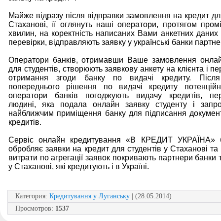
Майже відразу після відправки замовлення на кредит для
Стаханові, її оглянуть наші оператори, протягом пром
хвилин, на коректність написаних Вами анкетних даних 
перевірки, відправляють заявку у українські банки партне
Оператори банків, отримавши Ваше замовлення онлай
для студентів, створюють заявкову анкету на клієнта і пе
отримання згоди банку по видачі кредиту. Післ
попереднього рішення по видачі кредиту потенційно
оператори банків погоджують видачу кредитів, пе
людині, яка подала онлайн заявку студенту і запр
найближчим приміщення банку для підписання документ
кредитів.
Сервіс онлайн кредитування «В КРЕДИТ УКРАЇНА» 
обробляє заявки на кредит для студентів у Стаханові та в
витрати по агрегації заявок покривають партнери банки т
у Стаханові, які кредитують і в Україні.
Категория
:
Кредитування у Луганську
| (28.05.2014)
Просмотров
:
1537