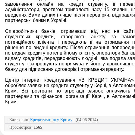
замовлення онлайн на кредит студенту, її перев
адміністратори, протягом тривалості часу 15 хвилин, на
введених Вами даних і лише після перевірки, відправля
партнерські банки в Україні.
Співробітники банків, отримавши від нас на сайт
студентські кредити, створюють анкету за замо
потенційного клієнта і передають її на отримання 
рішення по видачі кредиту. Після отримання попередн
по видачі кредиту потенційному клієнту, оператори банк
видачу кредитів, передзвонюють людині, яка подала зая
студенту і запрошують попрямувати його у довколишн
банку для підписання договорів і отримання кредиту.
Центр інтернет кредитування «В КРЕДИТ УКРАЇНА»
обробляє заявки на кредити студенту у Керчі, в Автономн
Крим. Всі розтрати по агрегації заявок оплачують 
партнерами та фінансові організації Керчі, в Автономні
Крим.
Категория
:
Кредитування у Криму
| (04.06.2014)
Просмотров
:
1565