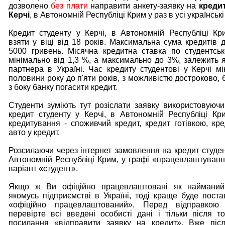
дозволено
без плати
направити анкету-заявку на
кредит
Керчі
, в Автономній Республіці Крим у раз в усі українські
Кредит студенту у Керчі, в Автономній Республіці К
взяти у віці від 18 років. Максимальна сума кредитів д
5000 гривень. Місячна кредитна ставка по студентсь
мінімально від 1,3 %, а максимально до 3%, залежить я
партнера в Україні. Час кредиту студентові у Керчі мі
половини року до п'яти років, з можливістю достроково, 
з боку банку погасити кредит.
Студенти зуміють тут розіслати заявку використовуючи
кредит студенту у Керчі, в Автономній Республіці Кр
кредитування - споживчий кредит, кредит готівкою, кре
авто у кредит.
Розсилаючи через інтернет замовлення на кредит студент
Автономній Республіці Крим, у графі «працевлаштуванн
варіант «студент».
Якщо ж Ви офіційно працевлаштовані як найманий
якомусь підприємстві в Україні, тоді краще буде поста
«офіційно працевлаштований». Перед відправкою
перевірте всі введені особисті дані і тільки після то
посилання «відправити заявку на кредит». Вже післ