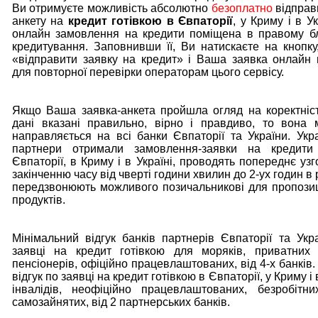
Ви отримуєте можливість абсолютно
безоплатно
відправ
анкету на
кредит готівкою в Євпаторії
, у Криму і в У
онлайн замовлення на кредити поміщена в правому б
кредитування. Заповнивши її, Ви натискаєте на кнопку
«відправити заявку на кредит» і Ваша заявка онлайн 
для повторної перевірки операторам цього сервісу.
Якщо Ваша заявка-анкета пройшла огляд на коректніст
дані вказані правильно, вірно і правдиво, то вона
направляється на всі банки Євпаторії та України. Укра
партнери отримали замовлення-заявки на кредити
Євпаторії, в Криму і в Україні, проводять попереднє уз
закінченню часу від чверті години хвилин до 2-ух годин в 
передзвонюють можливого позичальникові для пропозиц
продуктів.
Мінімальний відгук банків партнерів Євпаторії та Укр
заявці на кредит готівкою для моряків, приватних 
пенсіонерів, офіційно працевлаштованих, від 4-х банків
відгук по заявці на кредит готівкою в Євпаторії, у Криму і 
інвалідів, неофіційно працевлаштованих, безробітних
самозайнятих, від 2 партнерських банків.