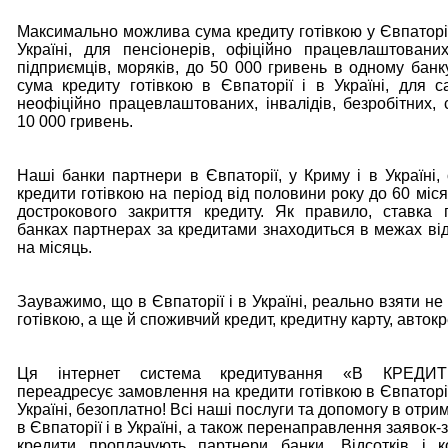
Максимально можлива сума кредиту готівкою у Євпаторії,
Україні, для пенсіонерів, офіційно працевлаштовани
підприємців, моряків, до 50 000 гривень в одному банк
сума кредиту готівкою в Євпаторії і в Україні, для с
неофіційно працевлаштованих, інвалідів, безробітних, с
10 000 гривень.
Наші банки партнери в Євпаторії, у Криму і в Україні
кредити готівкою на період від половини року до 60 міс
дострокового закриття кредиту. Як правило, ставка
банках партнерах за кредитами знаходиться в межах ві
на місяць.
Зауважимо, що в Євпаторії і в Україні, реально взяти н
готівкою, а ще й споживчий кредит, кредитну карту, авток
Ця інтернет система кредитування «В КРЕДИ
переадресує замовлення на кредити готівкою в Євпаторії
Україні, безоплатно! Всі наші послуги та допомогу в отри
в Євпаторії і в Україні, а також перенаправлення заявок
кредити проплачують партнери банки. Відсотків і к