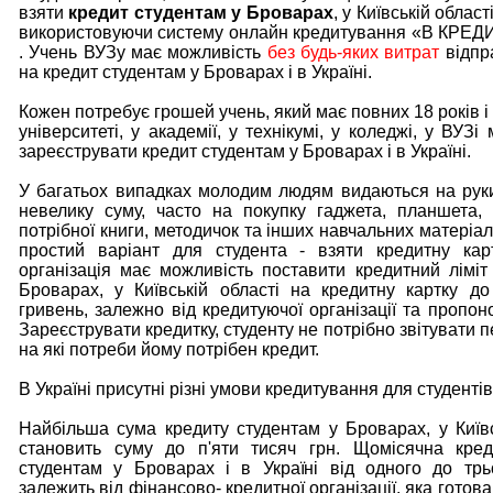
взяти
кредит студентам у Броварах
, у Київській області
використовуючи систему онлайн кредитування «В КРЕ
. Учень ВУЗу має можливість
без будь-яких витрат
відпр
на кредит студентам у Броварах і в Україні.
Кожен потребує грошей учень, який має повних 18 років і
університеті, у академії, у технікумі, у коледжі, у ВУЗі
зареєструвати кредит студентам у Броварах і в Україні.
У багатьох випадках молодим людям видаються на рук
невелику суму, часто на покупку гаджета, планшета,
потрібної книги, методичок та інших навчальних матеріа
простий варіант для студента - взяти кредитну кар
організація має можливість поставити кредитний ліміт
Броварах, у Київській області на кредитну картку до
гривень, залежно від кредитуючої організації та пропон
Зареєструвати кредитку, студенту не потрібно звітувати 
на які потреби йому потрібен кредит.
В Україні присутні різні умови кредитування для студентів
Найбільша сума кредиту студентам у Броварах, у Київс
становить суму до п'яти тисяч грн. Щомісячна кред
студентам у Броварах і в Україні від одного до трьо
залежить від фінансово- кредитної організації, яка готов