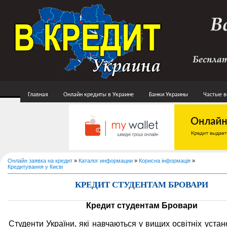
Главная
Онлайн кредиты в Украине
Банки Украины
Частые 
Онлайн заявка на кредит
»
Каталог информации
»
Корисна інформація
»
Кредитування у Києві
КРЕДИТ СТУДЕНТАМ БРОВАРИ
Кредит студентам Бровари
Студенти України, які навчаються у вищих освітніх уста