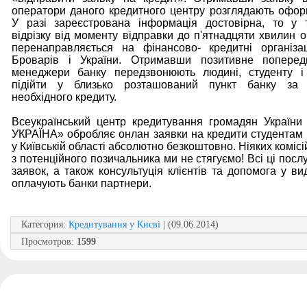
оператори даного кредитного центру розглядають офор
У разі зареєстрована інформація достовірна, то у 
відрізку від моменту відправки до п'ятнадцяти хвилин o
перенаправляється на фінансово- кредитні організа
Броварів і України. Отримавши позитивне поперед
менеджери банку передзвонюють людині, студенту і
підійти у близько розташований пункт банку за
необхідного кредиту.
Всеукраїнський центр кредитування громадян Україн
УКРАЇНА» обробляє онлан заявки на кредити студентам 
у Київській області абсолютно безкоштовно. Ніяких комісій
з потенційного позичальника ми не стягуємо! Всі ці посл
заявок, а також консультуція клієнтів та допомога у ви
оплачують банки партнери.
Категория
:
Кредитування у Києві
| (09.06.2014)
Просмотров
:
1599