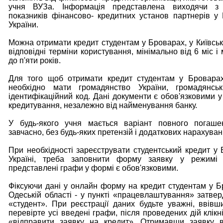
учня ВУЗа. Інформація представлена виходячи з 
показників фінансово- кредитних установ партнерів у
України.
Можна отримати кредит студентам у Броварах, у Київські
відповідні терміни користування, мінімально від 6 міс 
до п'яти років.
Для того щоб отримати кредит студентам у Броварах
необхідно мати громадянство України, громадянськ
ідентифікаційний код. Дані документи є обов'язковими у
кредитування, незалежно від найменування банку.
У будь-якого учня мається варіант повного погаше
завчасно, без будь-яких претензій і додаткових нарахуван
При необхідності зареєструвати студентський кредит у 
Україні, треба заповнити форму заявку у режимі 
представлені графи у формі є обов'язковими.
Фіксуючи дані у онлайн форму на кредит студентам у Б
Одеській області - у пункті «працевлаштування» затвер
«студент». При реєстрації даних будьте уважні, ввівши
перевірте усі введені графи, після проведених дій клікн
«відправити заявку на кредит». Отримавши заявку в