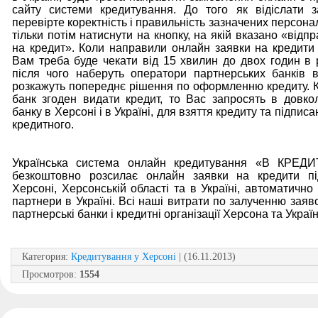
сайту системи кредитування. До того як відіслати з
перевірте коректність і правильність зазначених персона
тільки потім натиснути на кнопку, на якій вказано «відп
на кредит». Коли направили онлайн заявки на кредити
Вам треба буде чекати від 15 хвилин до двох годин в 
після чого наберуть оператори партнерських банків в 
розкажуть попереднє рішення по оформленню кредиту. 
банк згоден видати кредит, то Вас запросять в довко
банку в Херсоні і в Україні, для взяття кредиту та підпис
кредитного.
Українська система онлайн кредитування «В КРЕД
безкоштовно розсилає онлайн заявки на кредити п
Херсоні, Херсонській області та в Україні, автоматично
партнери в Україні. Всі наші витрати по залученню заяв
партнерські банки і кредитні організації Херсона та Україн
Категория
:
Кредитування у Херсоні
| (16.11.2013)
Просмотров
:
1554