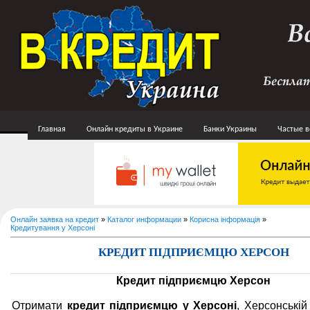
Главная
Онлайн кредиты в Украине
Банки Украины
Частые 
Онлайн заявка на кредит
»
Каталог информации
»
Корисна інформація
»
Кредитування у Херсоні
КРЕДИТ ПІДПРИЄМЦЮ ХЕРСОН
Кредит підприємцю Херсон
Отримати
кредит підприємцю у Херсоні
, Херсонській