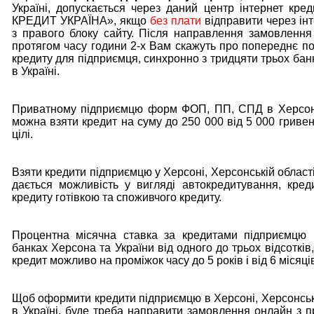
Україні, допускається через даний центр інтернет кре
КРЕДИТ УКРАЇНА», якщо
без плати
відправити через інт
з правого блоку сайту. Після направлення замовленн
протягом часу години 2-х Вам скажуть про попереднє п
кредиту для підприємця, синхронно з тридцяти трьох бан
в Україні.
Приватному підприємцю форм ФОП, ПП, СПД в Херсоні 
можна взяти кредит на суму до 250 000 від 5 000 гривен
цілі.
Взяти кредити підприємцю у Херсоні, Херсонській області 
дається можливість у вигляді автокредитування, креди
кредиту готівкою та споживчого кредиту.
Процентна місячна ставка за кредитами підприємцю 
банках Херсона та України від одного до трьох відсоткі
кредит можливо на проміжок часу до 5 років і від 6 місяці
Щоб оформити кредити підприємцю в Херсоні, Херсонські
в Україні, буде треба направити замовлення онлайн з п