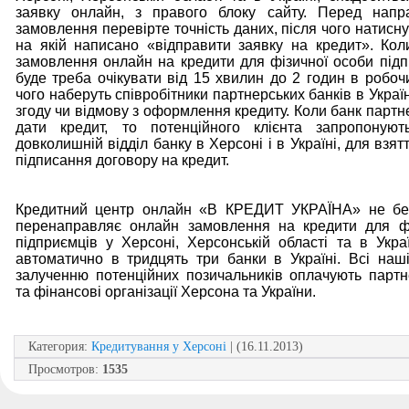
заявку онлайн, з правого блоку сайту. Перед напра
замовлення перевірте точність даних, після чого натисну
на якій написано «відправити заявку на кредит». Ко
замовлення онлайн на кредити для фізичної особи під
буде треба очікувати від 15 хвилин до 2 годин в робочи
чого наберуть співробітники партнерських банків в Україн
згоду чи відмову з оформлення кредиту. Коли банк партн
дати кредит, то потенційного клієнта запропоную
довколишній відділ банку в Херсоні і в Україні, для взят
підписання договору на кредит.
Кредитний центр онлайн «В КРЕДИТ УКРАЇНА» не бе
перенаправляє онлайн замовлення на кредити для фі
підприємців у Херсоні, Херсонській області та в Украї
автоматично в тридцять три банки в Україні. Всі наш
залученню потенційних позичальників оплачують партн
та фінансові організації Херсона та України.
Категория
:
Кредитування у Херсоні
| (16.11.2013)
Просмотров
:
1535