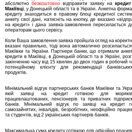
абсолютно
безкоштовно
відправити заявку на
кредит
Макіївці
, у Донецькій області та в Україні. Анкетна фор
кредиту знаходиться в правому блоці кредитної систе
анкету свої дані, натисніть на кнопку, де вказано «відп
на кредит» і дана заявка-замовлення пересилається д
операторам цього сервісу.
Коли Ваша замовлення-заявка пройшла огляд на коректніс
вказані правильно, тоді вона автоматично розсилається
Макіївки та України. Партнери банки, що отримали анкет
кредити в Макіївці, в Донецькій області та в Україні, роз
закінченню часу від 15 хвилин до двох годин в робочий ч
потенційному клієнту для рекомендації банківськи
продуктів.
Мінімальний відгук партнерських банків Макіївки та Укра
якій заявці на кредит готівкою для моряків
працевлаштованих, пенсіонерів та приватних підприєм
банків. Мінімальний відгук по заявці на кредит г
самозайнятих, інвалідів, безробітних, неофіційно прац
та студентів, від 2 українських партнерів банків.
Максимальна сума кредиту готівкою для офіційно праце