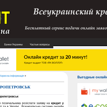
Банки Украины
Частые вопросы
Корисна інформація
»
Выгодные онлайн
ПРОПЕТРОВСЬК
пропетровськ
 позичальника розіслати заявку на
кредит у
ті та в Україні . Всеукраїнська система онлайн