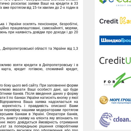
ично розсилає заявки Ваші на кредити в 33
їх вже протягом від 15-ти хвилин до 2-х годин в
а і України осилять пенсіонери, безробітні,
ційно працевлаштовані, самозайняті, моряки,
вень при наявність довідки про доходи і до 20
 Дніпропетровської області та України від 1,3
жливо взяти кредити в Дніпропетровську і в
 карта, кредит готівкою, споживчий кредит,
го боку цього веб сайту. При заповненні форми
лково вказати Ваші особисті дані, що буде
обітники банків. Після введення даних у форму
и її по банках України натисніть кнопку у якої
 Відправлена Ваша заявка надсилається на
 коректність і правдивість описаної Вами
вши перевірку нашими модераторами протягом
рським банкам в Україні. Оператори банків,
ь анкету-заявку на клієнта яку впізнають по
нні якого довідується ймовірність отримання
льтат за попередньою рішення співробітники
 заявляють висновок про оформлення або про