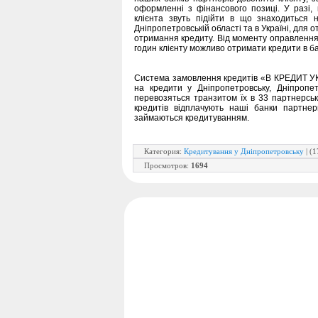
оформленні з фінансового позиці. У разі,
клієнта звуть підійти в що знаходиться 
Дніпропетровській області та в Україні, для 
отримання кредиту. Від моменту оправлення 
годин клієнту можливо отримати кредити в ба
Система замовлення кредитів «В КРЕДИТ УКР
на кредити у Дніпропетровську, Дніпропет
перевозяться транзитом їх в 33 партнерські
кредитів відплачують наші банки партнери
займаються кредитуванням.
Категория
:
Кредитування у Дніпропетровську
| (1
Просмотров
:
1694