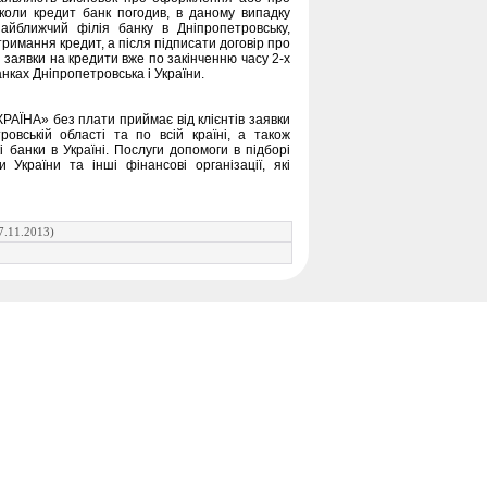
 коли кредит банк погодив, в даному випадку
найближчий філія банку в Дніпропетровську,
отримання кредит, а після підписати договір про
заявки на кредити вже по закінченню часу 2-х
нках Дніпропетровська і України.
АЇНА» без плати приймає від клієнтів заявки
ровській області та по всій країні, а також
 банки в Україні. Послуги допомоги в підборі
 України та інші фінансові організації, які
7.11.2013)