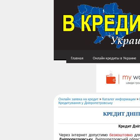
Главная
Онлайн кредиты в Украине
Онлайн заявка на кредит
»
Каталог информации
»
Кредитування у Дніпропетровську
КРЕДИТ ДНІ
Кредит Дні
Через інтернет допустимо
безкоштовно
для
Дніпропетровську
, Дніпропетровській облас