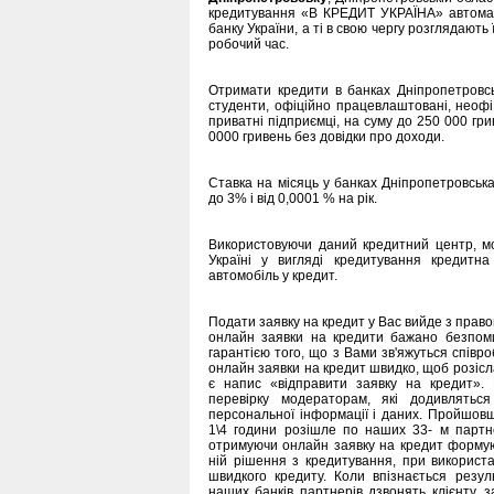
кредитування «В КРЕДИТ УКРАЇНА» автомат
банку України, а ті в свою чергу розглядають 
робочий час.
Отримати кредити в банках Дніпропетровськ
студенти, офіційно працевлаштовані, неофі
приватні підприємці, на суму до 250 000 гри
0000 гривень без довідки про доходи.
Ставка на місяць у банках Дніпропетровська,
до 3% і від 0,0001 % на рік.
Використовуючи даний кредитний центр, мо
Україні у вигляді кредитування кредитна
автомобіль у кредит.
Подати заявку на кредит у Вас вийде з право
онлайн заявки на кредити бажано безпоми
гарантією того, що з Вами зв'яжуться співр
онлайн заявки на кредит швидко, щоб розіслат
є напис «відправити заявку на кредит».
перевірку модераторам, які додивляться
персональної інформації і даних. Пройшо
1\4 години розішле по наших 33- м партне
отримуючи онлайн заявку на кредит формуют
ній рішення з кредитування, при використа
швидкого кредиту. Коли впізнається резу
наших банків партнерів дзвонять клієнту,