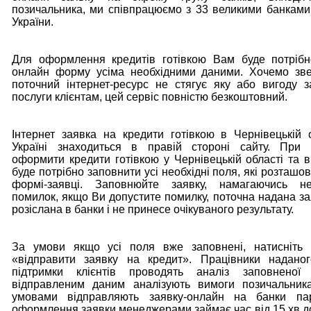
позичальника, ми співпрацюємо з 33 великими банкам
України.
Для оформлення кредитів готівкою Вам буде потрібн
онлайн форму усіма необхідними даними. Хочемо зве
поточний інтернет-ресурс не стягує яку або вигоду з
послуги клієнтам, цей сервіс повністю безкоштовний.
Інтернет заявка на кредити готівкою в Чернівецькій 
Україні знаходиться в правій стороні сайту. При н
оформити кредити готівкою у Чернівецькій області та в
буде потрібно заповнити усі необхідні поля, які розташо
формі-заявці. Заповнюйте заявку, намагаючись н
помилок, якщо Ви допустите помилку, поточна надана за
розіслана в банки і не принесе очікуваного результату.
За умови якщо усі поля вже заповнені, натисніть 
«відправити заявку на кредит». Працівники наданог
підтримки клієнтів проводять аналіз заповненої
відправленим даним аналізують вимоги позичальник
умовами відправляють заявку-онлайн на банки па
оформлення заявки менеджерами займає час від 15 хв до