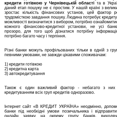
кредити готівкою у Чернівецькій області
та в Украї
даний етап пошуку не є простим. У нашій країні з вели
зростає кількість фінансових установ, цей фактор 
трудомісткою завдання пошуку. Людина потребує кредиту
можливості визначитися з вибором, потрібно ознайомити
кожного фінансово-кредитної установи, не усі бан
прозоро, для того щоб дізнатися потрібну інформац
потрібно багато часу і терпіння.
Різні банки можуть профільованих тільки в одній з груп
певними умовами, не завжди цікавими споживачам:
1) кредити готівкою
2) кредитна карта
3) автокредитування
Також є один важливий фактор - небагато з них
кредитуванням всіх груп кредитів одноразово.
Інтернет сайт «В КРЕДИТ УКРАЇНА» неодмінно, допом
банки під необхідні умови позичальника і відправи
онлайн заявку на окрему групу банків, виходя