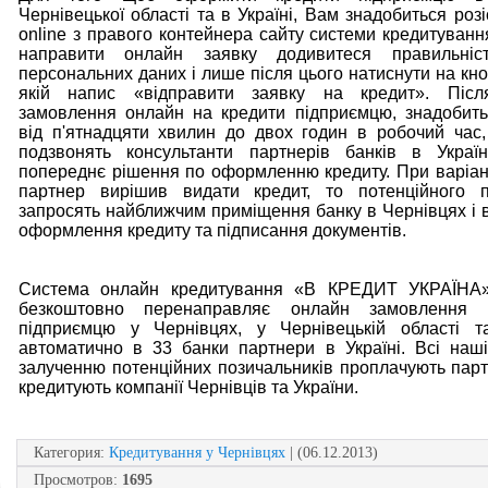
Чернівецької області та в Україні, Вам знадобиться роз
online з правого контейнера сайту системи кредитування
направити онлайн заявку додивитеся правильніс
персональних даних і лише після цього натиснути на кно
якій напис «відправити заявку на кредит». Післ
замовлення онлайн на кредити підприємцю, знадобить
від п'ятнадцяти хвилин до двох годин в робочий час,
подзвонять консультанти партнерів банків в Україн
попереднє рішення по оформленню кредиту. При варіант
партнер вирішив видати кредит, то потенційного п
запросять найближчим приміщення банку в Чернівцях і в 
оформлення кредиту та підписання документів.
Система онлайн кредитування «В КРЕДИТ УКРАЇНА
безкоштовно перенаправляє онлайн замовлення 
підприємцю у Чернівцях, у Чернівецькій області та
автоматично в 33 банки партнери в Україні. Всі наш
залученню потенційних позичальників проплачують парт
кредитують компанії Чернівців та України.
Категория
:
Кредитування у Чернівцях
| (06.12.2013)
Просмотров
:
1695