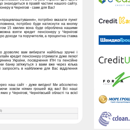
о знаходиться в правій частині нашого сайту.
онеру в Чернігові - саме для Вас!
і «працевлаштування», потрібно вказати пункт
аповнена, потрібно буде натиснути на кнопку
тягом 15 хвилин вона буде оброблена нашими
можна взяти кредит пенсіонеру у Чернігові
 про доходи та поручителів, а процентна ставка
о дозволяє вам вибирати найбільш зручні і
онлайн кредит пенсіонеру отримати дуже легко!
янина України, посвідчення ІПН та пенсійне
ки банку зв'яжуться з вами вже через кілька
 і запросять в найближче для Вас відділення
ерез наш сайт - дуже вигідно! Ми абсолютно
ючи зовсім ніяких грошей від вас! Всі наші
их у Чернігові, Чернігівській області та всієї
3)