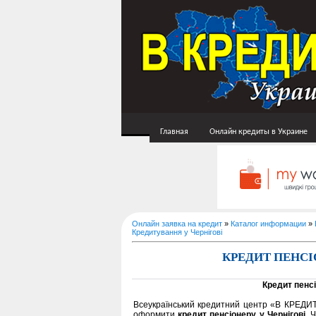
Главная
Онлайн кредиты в Украине
Онлайн заявка на кредит
»
Каталог информации
»
Кредитування у Чернігові
КРЕДИТ ПЕНСІ
Кредит пенсі
Всеукраїнський кредитний центр «В КРЕДИ
оформити
кредит пенсіонеру у Чернігові
, 