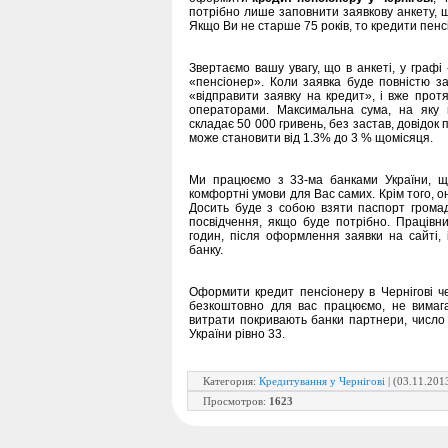
потрібно лише заповнити заявкову анкету, щ
Якщо Ви не старше 75 років, то кредити пенсі
Звертаємо вашу увагу, що в анкеті, у граф
«пенсіонер». Коли заявка буде повністю з
«відправити заявку на кредит», і вже про
операторами. Максимальна сума, на яку 
складає 50 000 гривень, без застав, довідок
може становити від 1.3% до 3 % щомісяця.
Ми працюємо з 33-ма банками України, щ
комфортні умови для Вас самих. Крім того, 
Досить буде з собою взяти паспорт громад
посвідчення, якщо буде потрібно. Працівни
годин, після оформлення заявки на сайті,
банку.
Оформити кредит пенсіонеру в Чернігові ч
безкоштовно для вас працюємо, не вимага
витрати покривають банки партнери, число як
України рівно 33.
Категория
:
Кредитування у Чернігові
| (03.11.201
Просмотров
:
1623