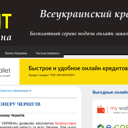
Банки Украины
Частые вопросы
Корисна інформація
»
Выгодные онлайн
ОНЕРУ ЧЕРНІГІВ
онеру Чернігів
Т УКРАЇНА» дозволяє абсолютно
безкоштовно
Чернігівській області та всієї України. Для цього