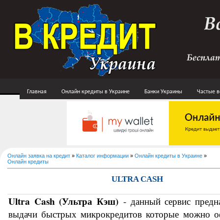
Главная
Онлайн кредиты в Украине
Банки Украины
Частые 
Онлайн заявка на кредит
»
Каталог информации
»
Онлайн кредиты в Украине
»
Онлайн кредиты
ULTRA CASH
Ultra Cash (Ультра Кэш)
 - данный сервис предна
выдачи быстрых микрокредитов которые можно оф